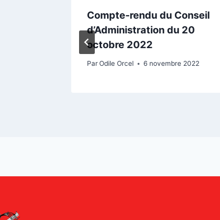
onseil
Compte-rendu du Conseil
 5
d’Administration du 20
octobre 2022
re 2023
Par
Odile Orcel
6 novembre 2022