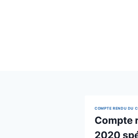
COMPTE RENDU DU C
Compte r
2020 spé