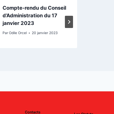
Compte-rendu du Conseil
Conseil
d’Administration du 17
du mar
janvier 2023
Par
Odile O
Par
Odile Orcel
20 janvier 2023
Contacts