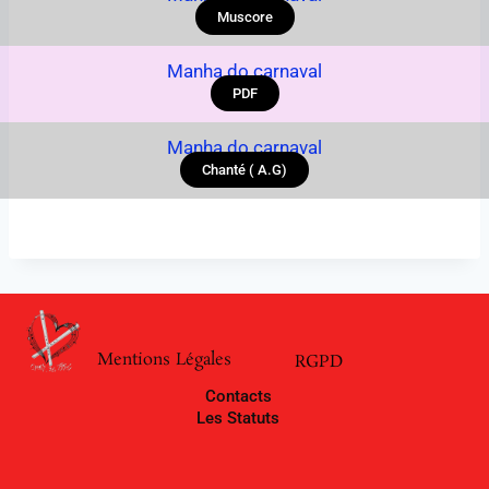
Muscore
Manha do carnaval
PDF
Manha do carnaval
Chanté ( A.G)
Mentions Légales
RGPD
Contacts
Les Statuts