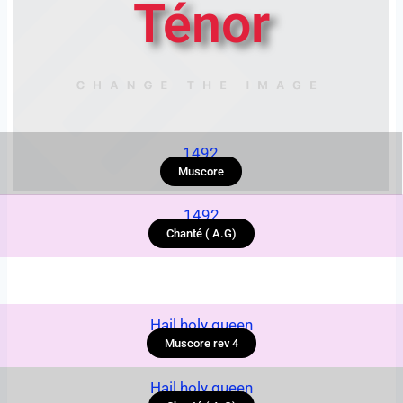
Ténor
1492
Muscore
1492
Chanté ( A.G)
Hail holy queen
Muscore rev 4
Hail holy queen