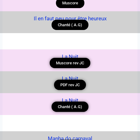
Muscore
Il en faut peu pour être heureux
Chanté ( A.G)
La Nuit
Muscore rev JC
La Nuit
PDF rev JC
La Nuit
Chanté ( A.G)
Manha do carnaval