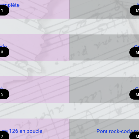
 complète
I
 1
M
ade
O
 3
M
ck
C
 5
M
ure 126 en boucle
Pont rock-coda m
 7
M