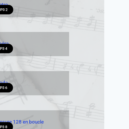
ntro
P3 2
péra
P3 4
oda
P3 6
esure 128 en boucle
P3 8