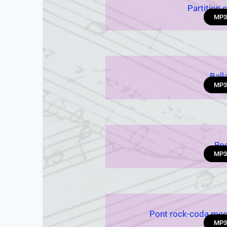
Partition
MP3
Ball
MP3
Ro
MP3
Pont rock-coda mes
MP3