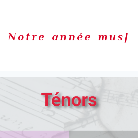
Notre année music
|
Ténors