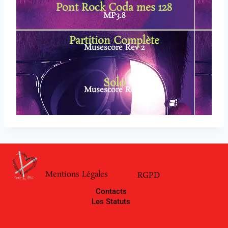
Pont Rock Coda mes 128
MP3.8
Partition Complète
Musescore Rev 2
Solo
Musescore Rev 2
Mentions Légales
RGPD
Contacts
Les Statuts