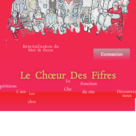
Réinitialisation du
Mot de Passe
Connexion
Le Chœur Des Fifres
Le
Fonctionnement
pétitions
Chef
L'association
Découvre
du site
Les
nous
choristes