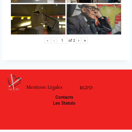
«
‹
of
2
›
»
Mentions Légales
RGPD
Contacts
Les Statuts