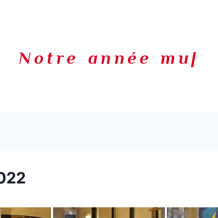
Notre année musi
|
2022